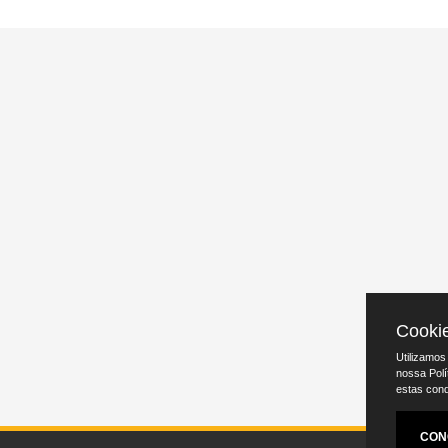
Cooki
Utilizamos
nossa Polí
estas con
CON