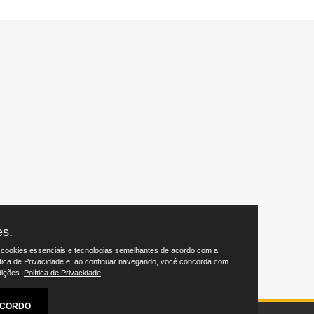
es.
 cookies essenciais e tecnologias semelhantes de acordo com a
tica de Privacidade e, ao continuar navegando, você concorda com
dições.
Política de Privacidade
CORDO