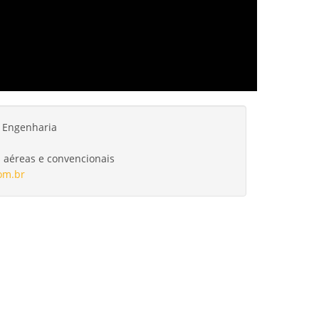
o Engenharia
 aéreas e convencionais
com.br