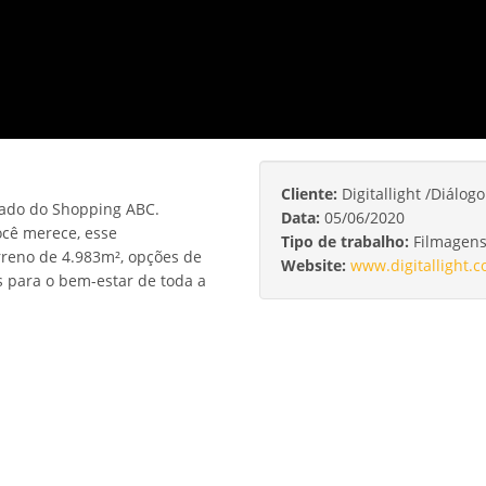
Cliente:
Digitallight /Diálog
lado do Shopping ABC.
Data:
05/06/2020
ocê merece, esse
Tipo de trabalho:
Filmagens
reno de 4.983m², opções de
Website:
www.digitallight.
s para o bem-estar de toda a