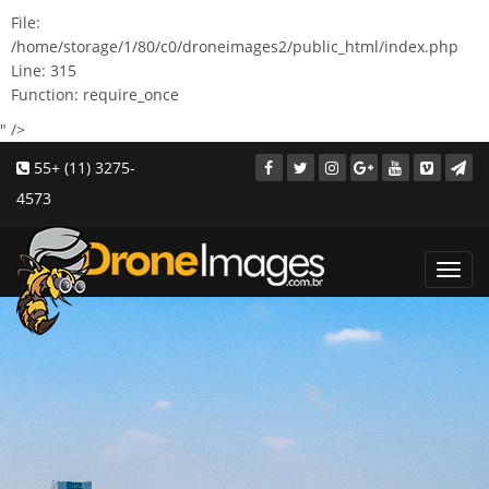
File:
/home/storage/1/80/c0/droneimages2/public_html/index.php
Line: 315
Function: require_once
" />
55+ (11) 3275-
4573
Toggl
navig